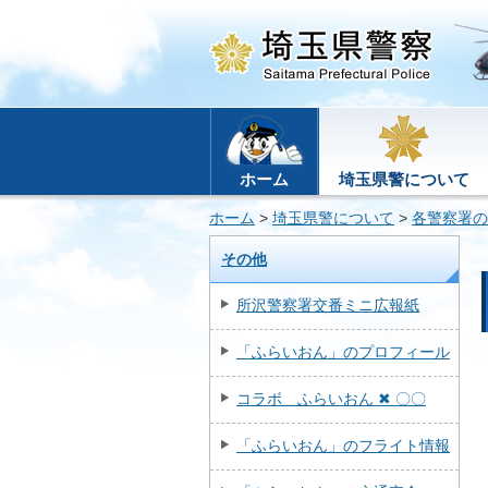
ホーム
埼玉県警について
ホーム
>
埼玉県警について
>
各警察署の
その他
所沢警察署交番ミニ広報紙
「ふらいおん」のプロフィール
コラボ ふらいおん ✖ 〇〇
「ふらいおん」のフライト情報