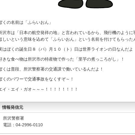
ぼくの名前は「ふらいおん」
所沢市は「日本の航空発祥の地」と言われているから、飛行機のように羽ば
ほしいという意味を込めて「ふらいおん」という名前を付けてもらった
実はぼくの誕生日８（パ）月１０（ト）日は世界ライオンの日なんだよ
好きな食べ物は所沢市の特産物で作った「里芋の煮っころがし」！
ぼくは普段、所沢警察署の交通課で働いているんだよ！
ぼくのパワーで交通事故をなくすぞ～！
エイ・エイ・ガオ～～～！！！！！！！！
情報発信元
所沢警察署
電話：04-2996-0110