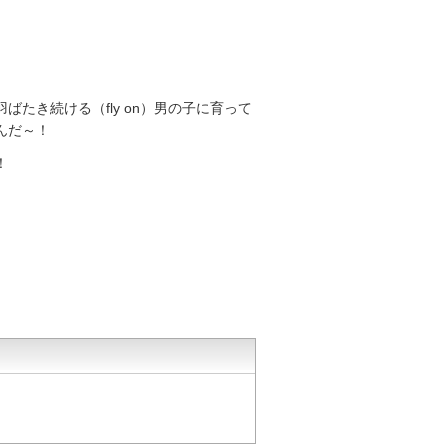
たき続ける（fly on）男の子に育って
んだ～！
！