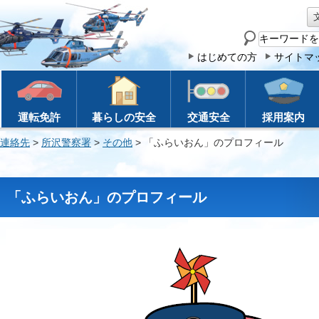
サ
イ
はじめての方
サイトマ
ト
内
検
運転免許
暮らしの安全
交通安全
採用案内
索
連絡先
>
所沢警察署
>
その他
> 「ふらいおん」のプロフィール
「ふらいおん」のプロフィール