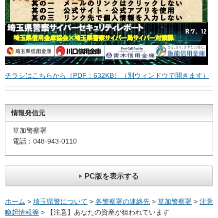
チラシはこちらから（PDF：632KB）（別ウィンドウで開きます）
情報発信元
草加警察署
電話：048-943-0110
PC版を表示する
ホーム
>
埼玉県警について
>
各警察署の連絡先
>
草加警察署
>
注意
喚起情報等
> 【注意】あなたの資産が狙われています