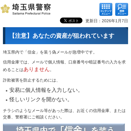
コンテ
検索メ
ンツメ
ニュー
ニュー
更新日：2026年1月7日
【注意】あなたの資産が狙われています
埼玉県内で「信金」を装う偽メールが急増中です。
信用金庫では、メールで個人情報、口座番号や暗証番号の入力を求
ありません
めることは
。
詐欺被害を防止するためには、
安易に個人情報を入力しない。
怪しいリンクを開かない。
チラシのようなメール等があった際は、お近くの信用金庫、または
交番、警察署にご相談ください。