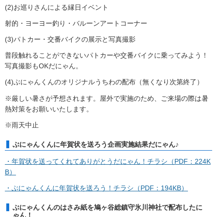
(2)お巡りさんによる縁日イベント
射的・ヨーヨー釣り・バルーンアートコーナー
(3)パトカー・交番バイクの展示と写真撮影
普段触れることができないパトカーや交番バイクに乗ってみよう！
写真撮影もOKだにゃん。
(4)ぶにゃんくんのオリジナルうちわの配布（無くなり次第終了）
※厳しい暑さが予想されます。屋外で実施のため、ご来場の際は暑
熱対策をお願いいたします。
※雨天中止
ぶにゃんくんに年賀状を送ろう企画実施結果だにゃん♪
・年賀状を送ってくれてありがとうだにゃん！チラシ（PDF：224K
B）
・ぶにゃんくんに年賀状を送ろう！チラシ（PDF：194KB）
ぶにゃんくんのはさみ紙を鳩ヶ谷総鎮守氷川神社で配布したに
ゃん！