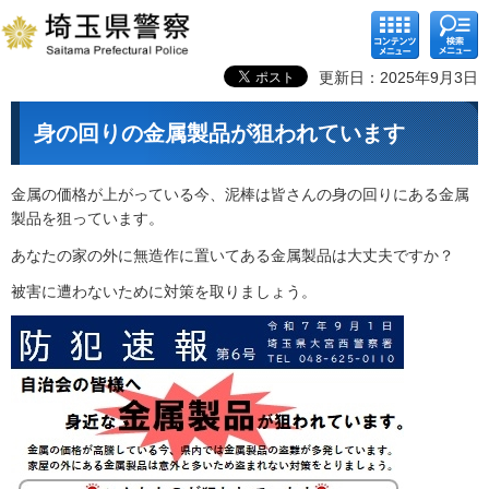
コンテ
検索メ
ンツメ
ニュー
ニュー
更新日：2025年9月3日
身の回りの金属製品が狙われています
金属の価格が上がっている今、泥棒は皆さんの身の回りにある金属
製品を狙っています。
あなたの家の外に無造作に置いてある金属製品は大丈夫ですか？
被害に遭わないために対策を取りましょう。