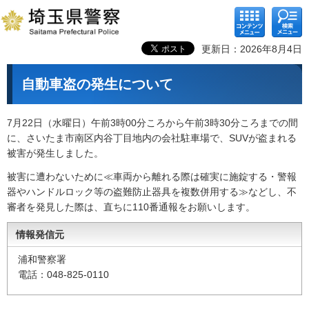
コンテ
検索メ
ンツメ
ニュー
ニュー
更新日：2026年8月4日
自動車盗の発生について
7月22日（水曜日）午前3時00分ころから午前3時30分ころまでの間
に、さいたま市南区内谷丁目地内の会社駐車場で、SUVが盗まれる
被害が発生しました。
被害に遭わないために≪車両から離れる際は確実に施錠する・警報
器やハンドルロック等の盗難防止器具を複数併用する≫などし、不
審者を発見した際は、直ちに110番通報をお願いします。
情報発信元
浦和警察署
電話：048-825-0110