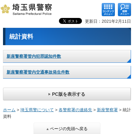
コンテ
検索メ
ンツメ
ニュー
ニュー
更新日：2021年2月11日
統計資料
新座警察署管内犯罪認知件数
新座警察署管内交通事故発生件数
PC版を表示する
ホーム
>
埼玉県警について
>
各警察署の連絡先
>
新座警察署
> 統計
資料
ページの先頭へ戻る