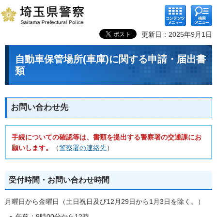
コンテ
検索メ
ンツメ
ニュー
ニュー
更新日：2025年9月1日
自動車保管場所(車庫)に関する申請・届出書
類
お問い合わせ先
手続についての確認等は、
書類を提出する警察署の交通課にお
願いします
。
（
警察署の連絡先
）
受付時間・お問い合わせ時間
月曜日から金曜日（土日祝日及び12月29日から1月3日を除く。）
午前：9時00分から12時