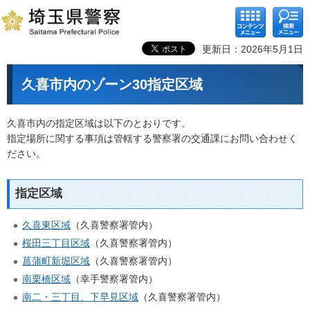
コンテ
検索メ
ンツメ
ニュー
ニュー
更新日：2026年5月1日
久喜市内のゾーン30指定区域
久喜市内の指定区域は以下のとおりです。
指定場所に関する事項は管轄する警察署の交通課にお問い合わせく
ださい。
指定区域
久喜東区域
（久喜警察署管内）
桜田三丁目区域
（久喜警察署管内）
菖蒲町新堀区域
（久喜警察署管内）
南栗橋区域
（幸手警察署管内）
南二・三丁目、下早見区域
（久喜警察署管内）