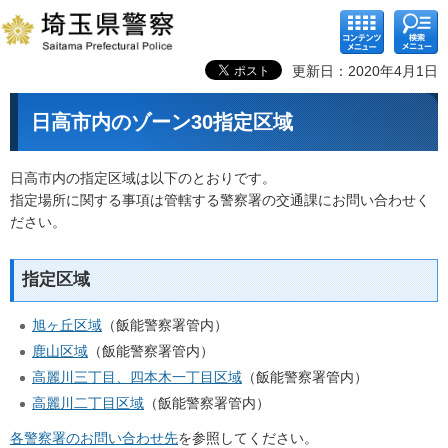
コンテ
検索メ
ンツメ
ニュー
ニュー
更新日：2020年4月1日
日高市内のゾーン30指定区域
日高市内の指定区域は以下のとおりです。
指定場所に関する事項は管轄する警察署の交通課にお問い合わせく
ださい。
指定区域
旭ヶ丘区域
（飯能警察署管内）
鹿山区域
（飯能警察署管内）
高麗川三丁目、四本木一丁目区域
（飯能警察署管内）
高麗川二丁目区域
（飯能警察署管内）
各警察署のお問い合わせ先
を参照してください。