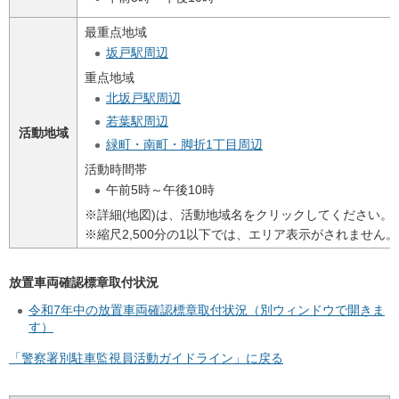
最重点地域
坂戸駅周辺
重点地域
北坂戸駅周辺
若葉駅周辺
活動地域
緑町・南町・脚折1丁目周辺
活動時間帯
午前5時～午後10時
※詳細(地図)は、活動地域名をクリックしてください。
※縮尺2,500分の1以下では、エリア表示がされません。
放置車両確認標章取付状況
令和7年中の放置車両確認標章取付状況（別ウィンドウで開きま
す）
「警察署別駐車監視員活動ガイドライン」に戻る