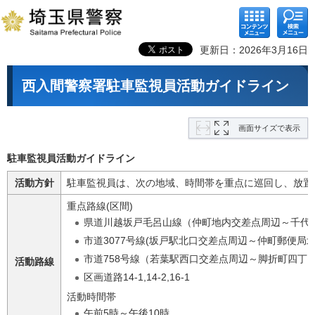
コンテ
検索メ
ンツメ
ニュー
ニュー
更新日：2026年3月16日
西入間警察署駐車監視員活動ガイドライン
画面サイズで表示
駐車監視員活動ガイドライン
活動方針
駐車監視員は、次の地域、時間帯を重点に巡回し、放置
重点路線(区間)
県道川越坂戸毛呂山線（仲町地内交差点周辺～千代
市道3077号線(坂戸駅北口交差点周辺～仲町郵便局
市道758号線（若葉駅西口交差点周辺～脚折町四丁
活動路線
区画道路14-1,14-2,16-1
活動時間帯
午前5時～午後10時