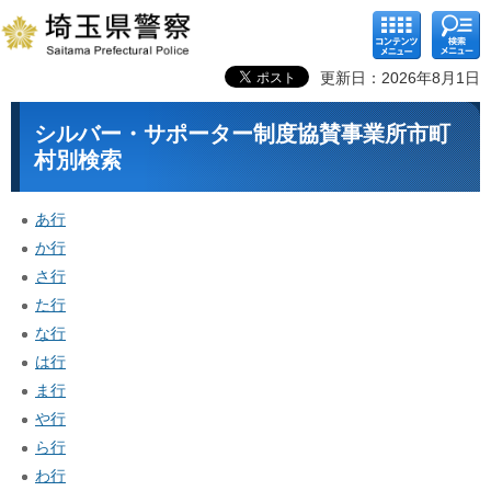
コンテ
検索メ
ンツメ
ニュー
ニュー
更新日：2026年8月1日
シルバー・サポーター制度協賛事業所市町
村別検索
あ行
か行
さ行
た行
な行
は行
ま行
や行
ら行
わ行