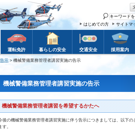
サ
イ
はじめての方
サイトマ
ト
内
検
運転免許
暮らしの安全
交通安全
採用案内
索
告示
> 機械警備業務管理者講習実施の告示
機械警備業務管理者講習実施の告示
機械警備業務管理者講習を希望するかたへ
今後の機械警備業務管理者講習実施に伴う告示につきましては、以下の
ます。