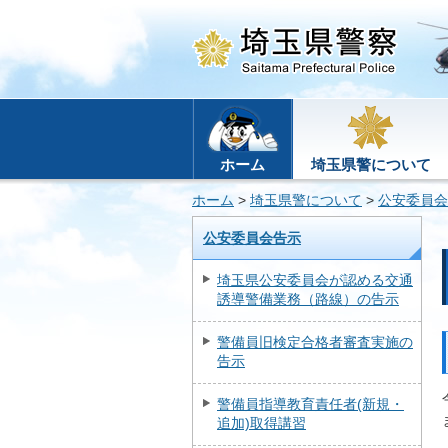
ホーム
埼玉県警について
ホーム
>
埼玉県警について
>
公安委員会
公安委員会告示
埼玉県公安委員会が認める交通
誘導警備業務（路線）の告示
警備員旧検定合格者審査実施の
告示
警備員指導教育責任者(新規・
追加)取得講習