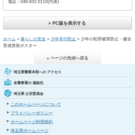
電話：048-832-0110(代表)
PC版を表示する
ホーム
>
暮らしの安全
>
少年非行防止
> 少年の犯罪被害防止・健全
育成啓発ポスター
ページの先頭へ戻る
埼玉県警察本部への
アクセス
各警察署の
連絡先
埼玉県
公安委員会
このホームページについて
プライバシーポリシー
ホームページ利用規約
埼玉県ホームページ