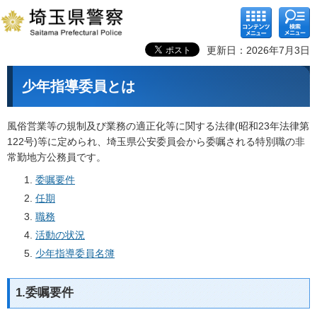
コンテ
検索メ
ンツメ
ニュー
ニュー
更新日：2026年7月3日
少年指導委員とは
風俗営業等の規制及び業務の適正化等に関する法律(昭和23年法律第
122号)等に定められ、埼玉県公安委員会から委嘱される特別職の非
常勤地方公務員です。
委嘱要件
任期
職務
活動の状況
少年指導委員名簿
1.委嘱要件