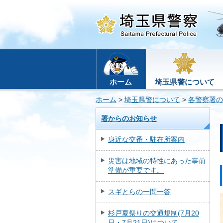
ホーム
埼玉県警について
ホーム
>
埼玉県警について
>
各警察署の
署からのお知らせ
身近な交番・駐在所案内
災害は地域の特性にあった事前
準備が重要です。
スギとらの一問一答
杉戸夏祭りの交通規制(7月20
日・7月21日)について