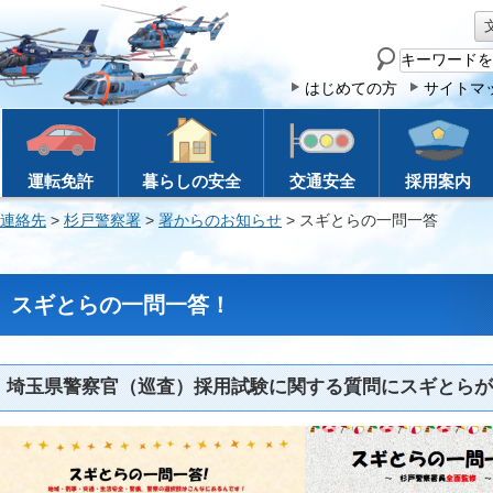
サ
イ
はじめての方
サイトマ
ト
内
検
運転免許
暮らしの安全
交通安全
採用案内
索
連絡先
>
杉戸警察署
>
署からのお知らせ
> スギとらの一問一答
スギとらの一問一答！
埼玉県警察官（巡査）採用試験に関する質問にスギとらが