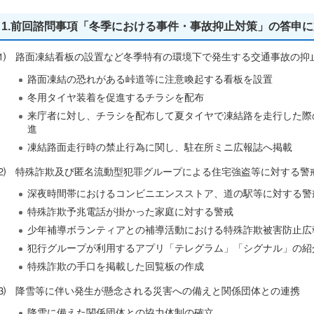
1.前回諮問事項「冬季における事件・事故抑止対策」の答申
⑴ 路面凍結看板の設置など冬季特有の環境下で発生する交通事故の抑
路面凍結の恐れがある峠道等に注意喚起する看板を設置
冬用タイヤ装着を促進するチラシを配布
来庁者に対し、チラシを配布して夏タイヤで凍結路を走行した際
進
凍結路面走行時の禁止行為に関し、駐在所ミニ広報誌へ掲載
⑵ 特殊詐欺及び匿名流動型犯罪グループによる住宅強盗等に対する警
深夜時間帯におけるコンビニエンスストア、道の駅等に対する警
特殊詐欺予兆電話が掛かった家庭に対する警戒
少年補導ボランティアとの補導活動における特殊詐欺被害防止広
犯行グループが利用するアプリ「テレグラム」「シグナル」の紹
特殊詐欺の手口を掲載した回覧板の作成
⑶ 降雪等に伴い発生が懸念される災害への備えと関係団体との連携
降雪に備えた関係団体との協力体制の確立