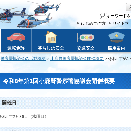
サ
イ
はじめての方
サイトマ
ト
内
検
運転免許
暮らしの安全
交通安全
採用案内
索
>
警察署協議会の活動概況
>
小鹿野警察署協議会開催概要
> 令和8年第
令和8年第1回小鹿野警察署協議会開催概要
開催日
令和8年2月26日（木曜日）