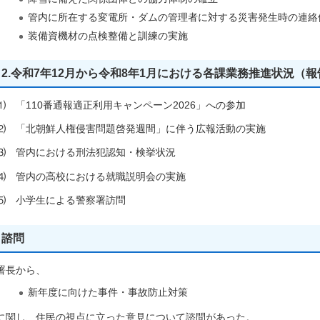
管内に所在する変電所・ダムの管理者に対する災害発生時の連絡
装備資機材の点検整備と訓練の実施
2.令和7年12月から令和8年1月における各課業務推進状況（報
⑴ 「110番通報適正利用キャンペーン2026」への参加
⑵ 「北朝鮮人権侵害問題啓発週間」に伴う広報活動の実施
⑶ 管内における刑法犯認知・検挙状況
⑷ 管内の高校における就職説明会の実施
⑸ 小学生による警察署訪問
諮問
署長から、
新年度に向けた事件・事故防止対策
に関し、住民の視点に立った意見について諮問があった。