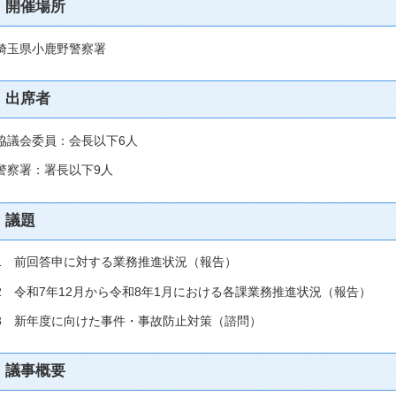
開催場所
埼玉県小鹿野警察署
出席者
協議会委員：会長以下6人
警察署：署長以下9人
議題
1 前回答申に対する業務推進状況（報告）
2 令和7年12月から令和8年1月における各課業務推進状況（報告）
3 新年度に向けた事件・事故防止対策（諮問）
議事概要