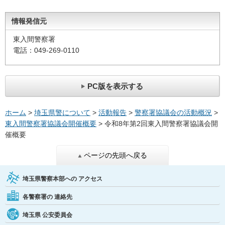
情報発信元
東入間警察署
電話：049-269-0110
PC版を表示する
ホーム
>
埼玉県警について
>
活動報告
>
警察署協議会の活動概況
>
東入間警察署協議会開催概要
> 令和8年第2回東入間警察署協議会開
催概要
ページの先頭へ戻る
埼玉県警察本部への
アクセス
各警察署の
連絡先
埼玉県
公安委員会