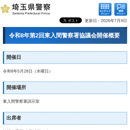
コンテ
検索メ
ンツメ
ニュー
ニュー
更新日：2026年7月9日
令和8年第2回東入間警察署協議会開催概要
開催日
令和8年5月28日（木曜日）
開催場所
東入間警察署訓示室
出席者