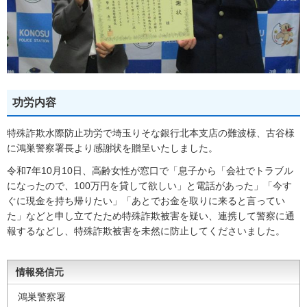
功労内容
特殊詐欺水際防止功労で埼玉りそな銀行北本支店の難波様、古谷様
に鴻巣警察署長より感謝状を贈呈いたしました。
令和7年10月10日、高齢女性が窓口で「息子から「会社でトラブル
になったので、100万円を貸して欲しい」と電話があった」「今す
ぐに現金を持ち帰りたい」「あとでお金を取りに来ると言ってい
た」などと申し立てたため特殊詐欺被害を疑い、連携して警察に通
報するなどし、特殊詐欺被害を未然に防止してくださいました。
情報発信元
鴻巣警察署