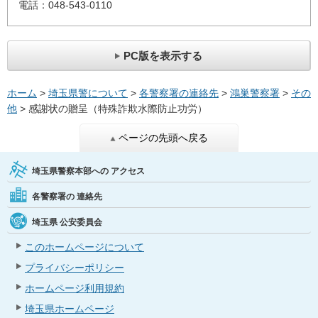
電話：048-543-0110
PC版を表示する
ホーム
>
埼玉県警について
>
各警察署の連絡先
>
鴻巣警察署
>
その
他
> 感謝状の贈呈（特殊詐欺水際防止功労）
ページの先頭へ戻る
埼玉県警察本部への
アクセス
各警察署の
連絡先
埼玉県
公安委員会
このホームページについて
プライバシーポリシー
ホームページ利用規約
埼玉県ホームページ