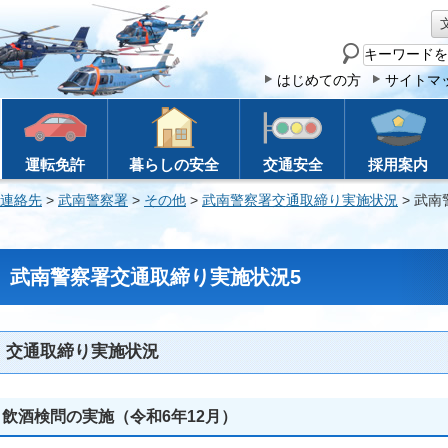
サ
イ
はじめての方
サイトマ
ト
内
検
運転免許
暮らしの安全
交通安全
採用案内
索
連絡先
>
武南警察署
>
その他
>
武南警察署交通取締り実施状況
> 武
武南警察署交通取締り実施状況5
交通取締り実施状況
飲酒検問の実施（令和6年12月）