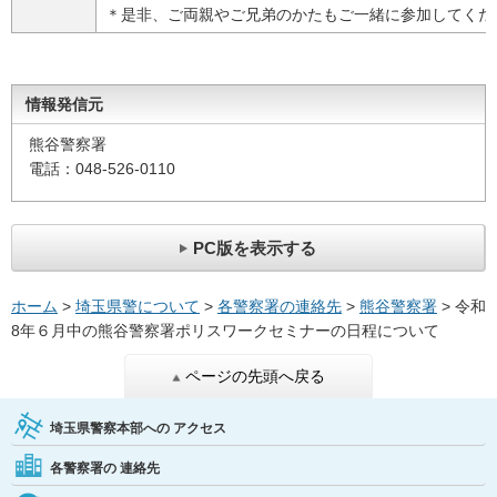
＊是非、ご両親やご兄弟のかたもご一緒に参加してくだ
情報発信元
熊谷警察署
電話：048-526-0110
PC版を表示する
ホーム
>
埼玉県警について
>
各警察署の連絡先
>
熊谷警察署
> 令和
8年６月中の熊谷警察署ポリスワークセミナーの日程について
ページの先頭へ戻る
埼玉県警察本部への
アクセス
各警察署の
連絡先