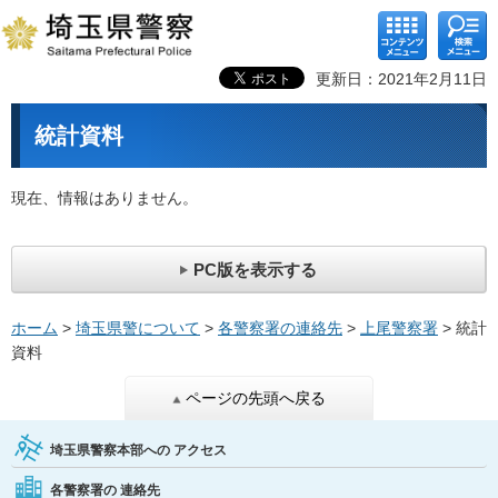
コンテ
検索メ
ンツメ
ニュー
ニュー
更新日：2021年2月11日
統計資料
現在、情報はありません。
PC版を表示する
ホーム
>
埼玉県警について
>
各警察署の連絡先
>
上尾警察署
> 統計
資料
ページの先頭へ戻る
埼玉県警察本部への
アクセス
各警察署の
連絡先