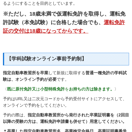
るようにすることを目的としています。
※ただし、18歳未満で仮運転免許を取得し、運転免
許試験（本免試験）に合格した場合でも、
運転免許
証の交付は18歳になってからです。
【学科試験オンライン事前予約制】
指定自動車教習所を卒業
して新規に取得する
普通一種免許の学科試
験は、オンライン予約が必要
です。
〈
既に原付免許又
は
小型特殊免許
を
お持ちの方は除きます。
〉
予約はURL又は二次元コードから予約受付サイトにアクセスして、
オンラインで予約をしてください。
予約の際は、
指定自動車教習所から発行された卒業証明書を（2回目
以降の受験の方は、運転免許申請書も併せて）用意してください。
＊卒業した指定自動車教習所名
、
卒業検定合格日
、
卒業証明書番号