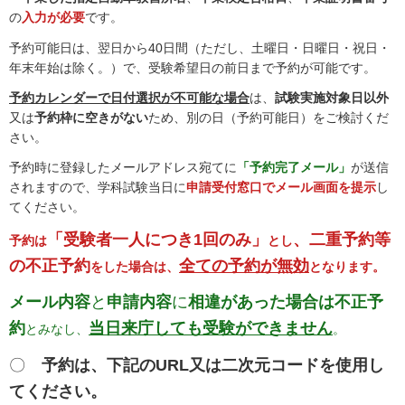
の
入力が必要
です。
予約可能日は、翌日から40日間（ただし、土曜日・日曜日・祝日・
年末年始は除く。）で、受験希望日の前日まで予約が可能です。
予約カレンダーで日付選択が不可能な場合
は、
試験実施対象日以外
又は
予約枠に空きがない
ため、別の日（予約可能日）をご検討くだ
さい。
予約時に登録したメールアドレス宛てに
「予約完了メール」
が送信
されますので、学科試験当日に
申請受付窓口でメール画面を提示
し
てください。
「受験者一人につき1回のみ」
、二重予約等
予約は
とし
の不正予約
全ての予約が無効
をした場合は、
となります。
メール内容
と
申請内容
に
相違があった場合は不正予
約
当日来庁しても受験ができません
とみなし、
。
〇
予約は、下記のURL又は二次元コードを使用し
てください。