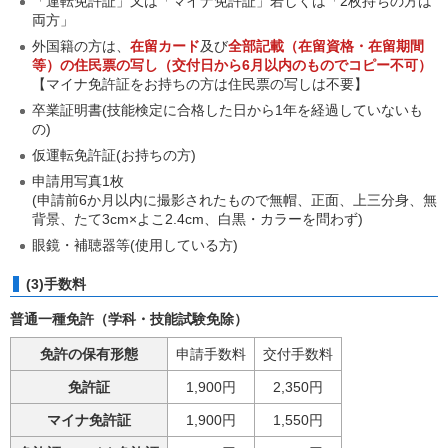
「運転免許証」又は「マイナ免許証」若しくは「2枚持ちの方は
両方」
外国籍の方は、
在留カード
及び
全部記載（在留資格・在留期間
等）の住民票の写し（交付日から6月以内のものでコピー不可）
【マイナ免許証をお持ちの方は住民票の写しは不要】
卒業証明書(技能検定に合格した日から1年を経過していないも
の)
仮運転免許証(お持ちの方)
申請用写真1枚
(申請前6か月以内に撮影されたもので無帽、正面、上三分身、無
背景、たて3cm×よこ2.4cm、白黒・カラーを問わず)
眼鏡・補聴器等(使用している方)
(3)手数料
普通一種免許（学科・技能試験免除）
免許の保有形態
申請手数料
交付手数料
免許証
1,900円
2,350円
マイナ免許証
1,900円
1,550円