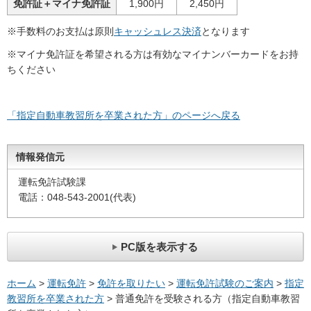
免許証＋マイナ免許証
1,900円
2,450円
※手数料のお支払は原則
キャッシュレス決済
となります
※マイナ免許証を希望される方は有効なマイナンバーカードをお持
ちください
「指定自動車教習所を卒業された方」のページへ戻る
情報発信元
運転免許試験課
電話：048-543-2001(代表)
PC版を表示する
ホーム
>
運転免許
>
免許を取りたい
>
運転免許試験のご案内
>
指定
教習所を卒業された方
> 普通免許を受験される方（指定自動車教習