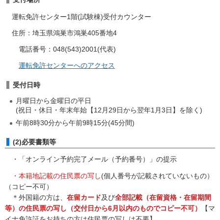
運転免許センター1階(試験棟)受付カウンター
住所：埼玉県鴻巣市鴻巣405番地4
電話番号：048(543)2001(代表)
運転免許センターへのアクセス
受付日時
月曜日から金曜日の平日
(祝日・休日・年末年始【12月29日から翌年1月3日】を除く)
午前8時30分から午前9時15分(45分間)
(2)必要書類等
・「オンライン予約完了メール（予約番号）」の提示
・本籍地記載の住民票の写し
(個人番号が記載されていないもの）
（コピー不可）
＊外国籍の方は、
在留カード
及び
全部記載（在留資格・在留期間
等）の住民票の写し（交付日から6月以
内のもので
コピー不可）
【マ
イナ免許証をお持ちの方は住民票の写しは不要】