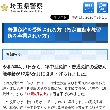
コンテ
検索メ
ンツメ
ニュー
ニュー
更新日：2026年7月1日
普通免許を受験される方（指定自動車教習
所を卒業された方）
お知らせ
令和8年4月1日から、準中型免許・普通免許の受験可
能年齢が17歳6か月に引き下げられました。
道路交通法の一部改正に伴い、準中型免許及び普通免許の仮運転免
許・運転免許学科試験の受験資格にかかる年齢要件が、現在の「18
歳以上」から
「17歳6月以上」
に引き下げられました。
この改正では、特に1月から3月生まれの「早生まれ」の高校生等
が、就職や進学等で必要となる運転免許を高校卒業までに取得でき