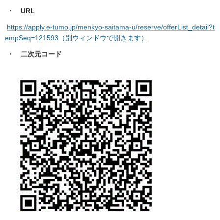
・ URL
https://apply.e-tumo.jp/menkyo-saitama-u/reserve/offerList_detail?t
empSeq=121593（別ウィンドウで開きます）
・ 二次元コード