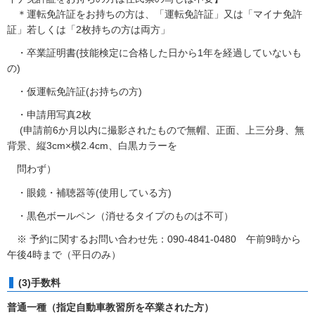
＊運転免許証をお持ちの方は、「運転免許証」又は「マイナ免許
証」若しくは「2枚持ちの方は両方」
・卒業証明書(技能検定に合格した日から1年を経過していないも
の)
・仮運転免許証(お持ちの方)
・申請用写真2枚
(申請前6か月以内に撮影されたもので無帽、正面、上三分身、無
背景、縦3cm×横2.4cm、白黒カラーを
問わず）
・眼鏡・補聴器等(使用している方)
・黒色ボールペン（消せるタイプのものは不可）
※ 予約に関するお問い合わせ先：090-4841-0480 午前9時から
午後4時まで（平日のみ）
(3)手数料
普通一種（指定自動車教習所を卒業された方）