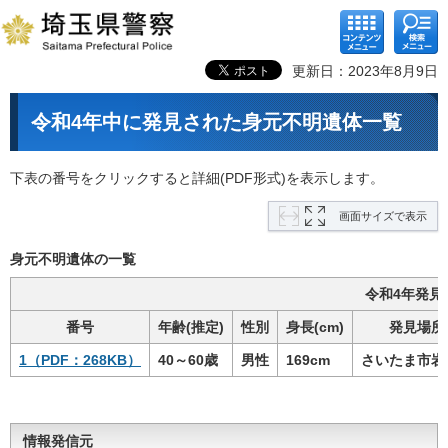
コンテ
検索メ
ンツメ
ニュー
ニュー
更新日：2023年8月9日
令和4年中に発見された身元不明遺体一覧
下表の番号をクリックすると詳細(PDF形式)を表示します。
画面サイズで表示
身元不明遺体の一覧
令和4年発見
番号
年齢(推定)
性別
身長(cm)
発見場所
1（PDF：268KB）
40～60歳
男性
169cm
さいたま市岩
情報発信元