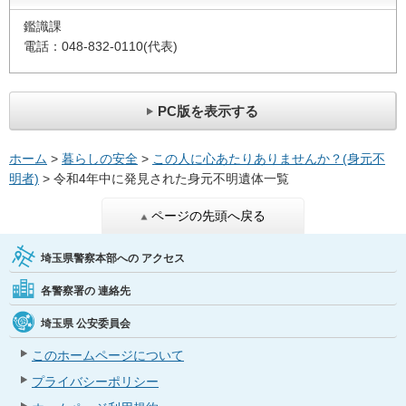
鑑識課
電話：048-832-0110(代表)
PC版を表示する
ホーム
>
暮らしの安全
>
この人に心あたりありませんか？(身元不
明者)
> 令和4年中に発見された身元不明遺体一覧
ページの先頭へ戻る
埼玉県警察本部への
アクセス
各警察署の
連絡先
埼玉県
公安委員会
このホームページについて
プライバシーポリシー