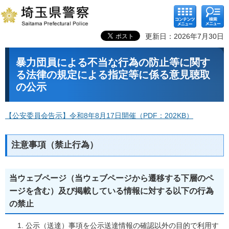
コンテ
検索メ
ンツメ
ニュー
ニュー
更新日：2026年7月30日
暴力団員による不当な行為の防止等に関す
る法律の規定による指定等に係る意見聴取
の公示
【公安委員会告示】令和8年8月17日開催（PDF：202KB）
注意事項（禁止行為）
当ウェブページ（当ウェブページから遷移する下層のペ
ージを含む）及び掲載している情報に対する以下の行為
の禁止
公示（送達）事項を公示送達情報の確認以外の目的で利用す