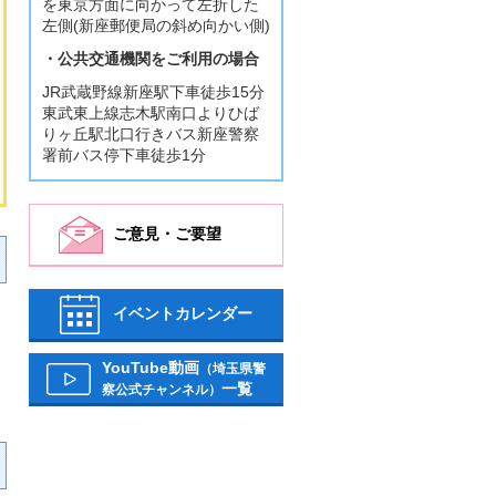
を東京方面に向かって左折した
左側(新座郵便局の斜め向かい側)
・公共交通機関をご利用の場合
JR武蔵野線新座駅下車徒歩15分
東武東上線志木駅南口よりひば
りヶ丘駅北口行きバス新座警察
署前バス停下車徒歩1分
ご意見・ご要望
イベントカレンダー
YouTube動画
（埼玉県警
一覧
察公式チャンネル）