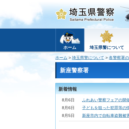
ホーム
埼玉県警について
ホーム
>
埼玉県警について
>
各警察署の
新座警察署
新着情報
8月6日
ふれあい警察フェアの開催(
8月6日
子どもを狙った犯罪等の情
8月5日
新座市内で自転車盗難被害