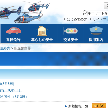
サ
イ
はじめての方
サイトマ
ト
内
検
運転免許
暮らしの安全
交通安全
採用案内
索
連絡先
> 新座警察署
8月8日)
報（8月5日）
が発生（8月3日）
新着情報一覧